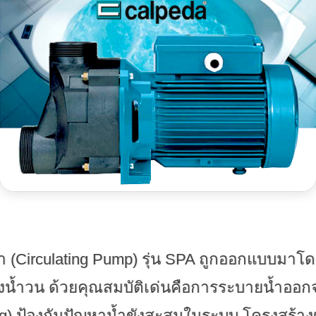
น้ำ (Circulating Pump) รุ่น SPA ถูกออกแบบมา
งน้ำวน ด้วยคุณสมบัติเด่นคือการระบายน้ำออกจา
ing) ป้องกันปัญหาน้ำขังสะสมในระบบ โครงสร้าง