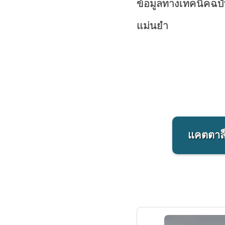
ข้อมูลทางเทคนิคฉบั
แม่นยำ
แคตตาล็