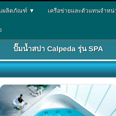
่มผลิตภัณฑ์
▼
เครือข่ายและตัวแทนจำหน
อ
ปั๊มน้ำสปา Calpeda รุ่น SPA