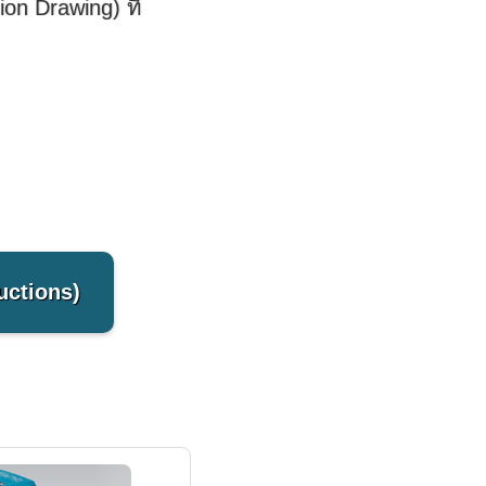
n Drawing) ที่
ructions)