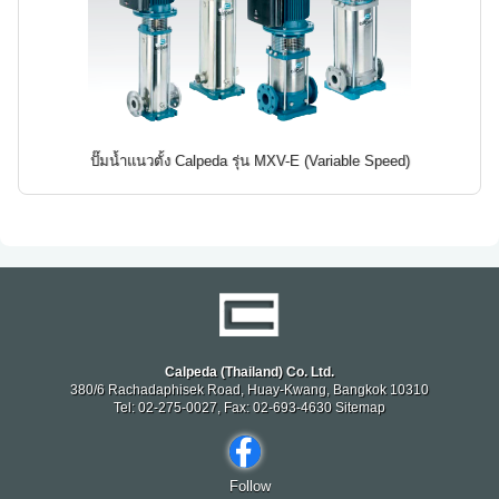
ปั๊มน้ำแนวตั้ง Calpeda รุ่น MXV-E (Variable Speed)
Calpeda (Thailand) Co. Ltd.
380/6 Rachadaphisek Road, Huay-Kwang, Bangkok 10310
Tel: 02-275-0027, Fax: 02-693-4630
Sitemap
Follow