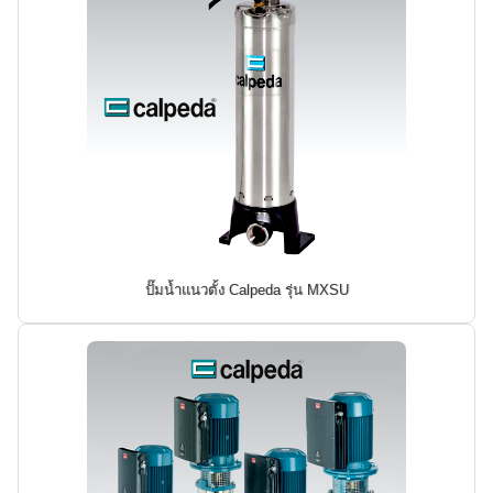
ปั๊มน้ำแนวตั้ง Calpeda รุ่น MXSU