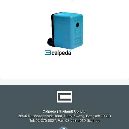
Calpeda (Thailand) Co. Ltd.
380/6 Rachadaphisek Road, Huay-Kwang, Bangkok 10310
Tel: 02-275-0027, Fax: 02-693-4630
Sitemap