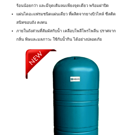
ร้อนน้อยกว่า และมีจุดเติมลมเพียงจุดเดียว พร้อมฝาปิด
แผ่นไดอะแฟรมชนิดแผ่นเดียว ที่ผลิตจากยางบิวไทล์ ซีลติด
สนิทขอบถัง คงทน
ภายในถังส่วนที่สัมผัสกับน้ำ เคลือบโพลีโพรไพลีน ปราศจาก
กลิ่น พิษและมลภาวะ ใช้กับน้ำกิน ได้อย่างปลอดภัย