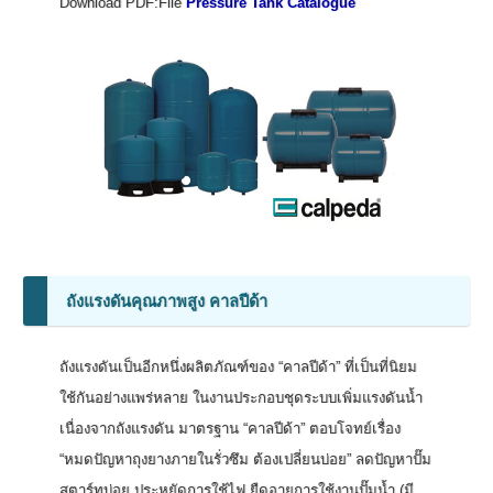
Download PDF:File
Pressure Tank Catalogue
ถังแรงดันคุณภาพสูง คาลปีด้า
ถังแรงดันเป็นอีกหนึ่งผลิตภัณฑ์ของ “คาลปีด้า” ที่เป็นที่นิยม
ใช้กันอย่างแพร่หลาย ในงานประกอบชุดระบบเพิ่มแรงดันน้ำ
เนื่องจากถังแรงดัน มาตรฐาน “คาลปีด้า” ตอบโจทย์เรื่อง
“หมดปัญหาถุงยางภายในรั่วซึม ต้องเปลี่ยนบ่อย” ลดปัญหาปั๊ม
สตาร์ทบ่อย ประหยัดการใช้ไฟ ยืดอายุการใช้งานปั๊มน้ำ (มี