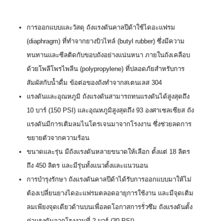
การออกแบบและวัสดุ ถังแรงดันคาลปีด้าใช้ไดอะแฟรม
(diaphragm) ที่ทำจากยางบิวไทล์ (butyl rubber) ซึ่งมีความ
ทนทานและซีลติดกับขอบถังอย่างแน่นหนา ภายในถังเคลือบ
ด้วยโพลีโพรไพลีน (polypropylene) ที่ปลอดภัยสำหรับการ
สัมผัสกับน้ำดื่ม ข้อต่อของถังทำจากสเตนเลส 304
แรงดันและอุณหภูมิ ถังแรงดันสามารถทนแรงดันได้สูงสุดถึง
10 บาร์ (150 PSI) และอุณหภูมิสูงสุดถึง 93 องศาเซลเซียส ถัง
แรงดันมีการเติมลมไนโตรเจนมาจากโรงงาน ซึ่งช่วยลดการ
ขยายตัวจากความร้อน
ขนาดและรุ่น มีถังแรงดันหลายขนาดให้เลือก ตั้งแต่ 18 ลิตร
ถึง 450 ลิตร และมีรุ่นทั้งแนวตั้งและแนวนอน
การบำรุงรักษา ถังแรงดันคาลปีด้าได้รับการออกแบบมาให้ไม่
ต้องเปลี่ยนยางไดอะแฟรมตลอดอายุการใช้งาน และมีจุดเติม
ลมเพียงจุดเดียวด้านบนเพื่อลดโอกาสการรั่วซึม ถังแรงดันตั้ง
ค่าแรงดันจากโรงงานที่ 2 บาร์ (30 PSI)