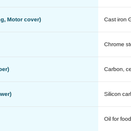
ng, Motor cover)
Cast iron
Chrome st
per)
Carbon, c
ower)
Silicon ca
Oil for fo