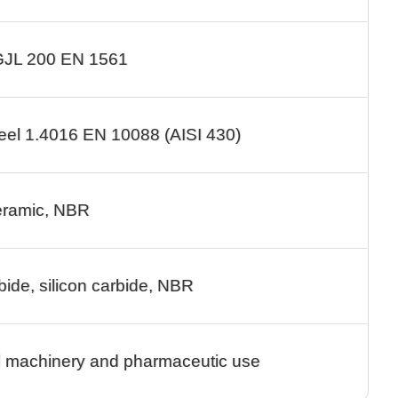
 GJL 200 EN 1561
eel 1.4016 EN 10088 (AISI 430)
eramic, NBR
rbide, silicon carbide, NBR
od machinery and pharmaceutic use