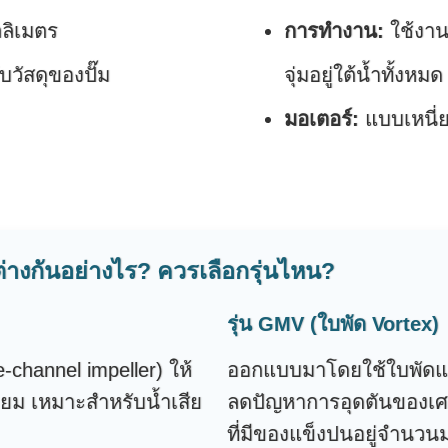
ลิเมตร
การทำงาน:
ใช้งานต
บวัสดุของปั๊ม
จุ่มอยู่ใต้น้ำทั้งหมด
มอเตอร์:
แบบเหนี่
่างกันอย่างไร? ควรเลือกรุ่นไหน?
รุ่น GMV (ใบพัด Vortex)
channel impeller) ให้
ออกแบบมาโดยใช้ใบพัดแบบน
ี่ยม เหมาะสำหรับน้ำเสีย
ลดปัญหาการอุดตันของเศษ
ที่มีของแข็งปนอยู่จำนวน